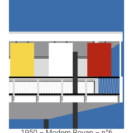
1950 – Modern Royan – n°6