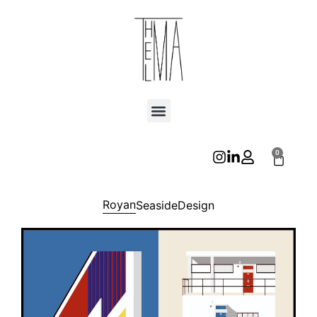
0
Royan
Seaside
Design